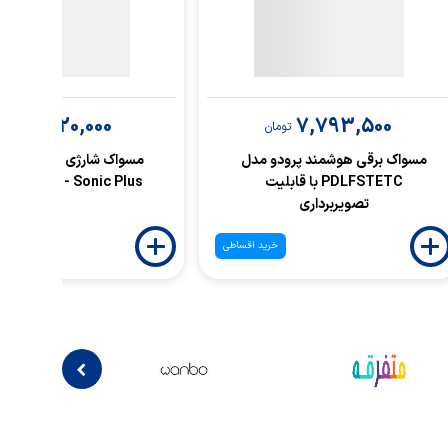
3,120,000
7,793,500
تومان
تومان
مسواک برقی هوشمند پرودو مدل
مسواک شارژی گرین لاین 
PDLFSTETC با قابلیت
GTB15TB - Sonic Plus
تصویربرداری
خرید اقساطی
خ