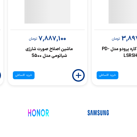
7,887,100
3,89
تومان
تومان
ماشین اصلاح 2 کاره پرودو مدل PD-
ماشین اصلاح صورت شارژی
LSRS
شیائومی مدل S500
خرید اقساطی
خرید اقساطی