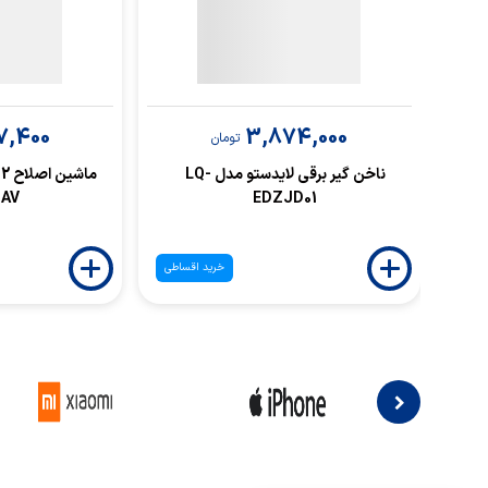
7,400
3,874,000
تومان
ناخن گیر برقی لایدستو مدل LQ-
HAV
EDZJD01
خرید اقساطی