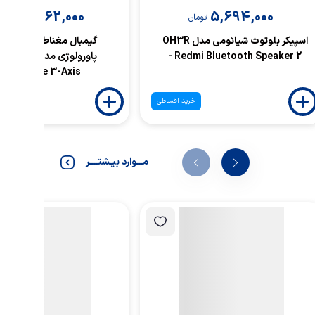
29,562,000
5,694,000
تومان
توم
اسپیکر بلوتوث شیائومی مدل OH3R
گیمبال مغناطیسی هوشم
- Redmi Bluetooth Speaker 2
پاورولوژی مدل MP2
Magwave 3-Axis
خرید اقساطی
خ
مـــوارد بیـشتــــر