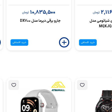
10,835,500
2,11
تومان
تومان
ی شیائومی مدل
جارو برقی دیرما مدل DX700
MQXJQ
خرید اقساطی
خرید اقساطی