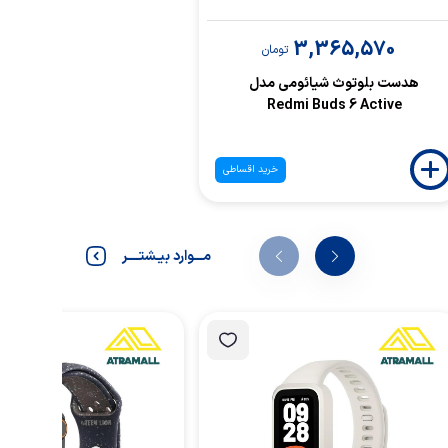
3,365,570
تومان
هدست بلوتوث شیائومی مدل
Redmi Buds 6 Active
خرید اقساطی
مـــوارد بیـشتــــر