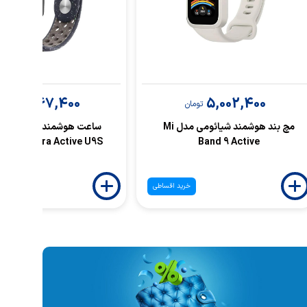
7,667,400
5,002,400
تومان
توما
مچ بند هوشمند شیائومی مدل Mi
ساعت هوشمند گرین لاین 
49 - Ultra Active U9S
Band 9 Active
خرید اقساطی
خ