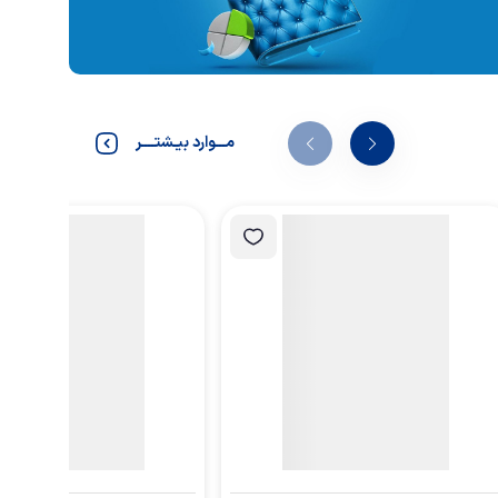
مـــوارد بیـشتــــر