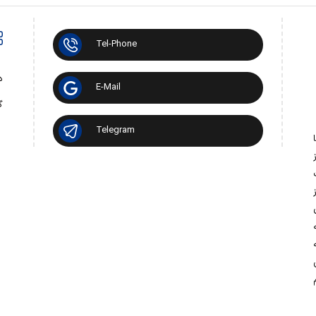
Tel-Phone
د
E-Mail
گ
Telegram