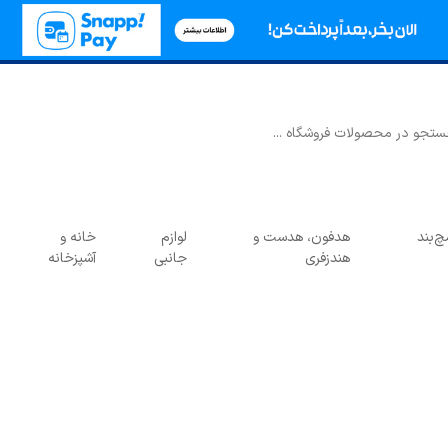
‌بند
هدفون، هدست و
لوازم
خانه و
هندزفری
جانبی
آشپزخانه