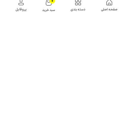
0
صفحه اصلی
دسته بندی
پروفایل
سبد خرید
نا موجود
نا موجود
دستگاه پرس دستی لایدستو مدل
یخ ساز سریع و قابل حمل
XD-BXFKJ04
لایدستو مدل XD-ZDZBJ02