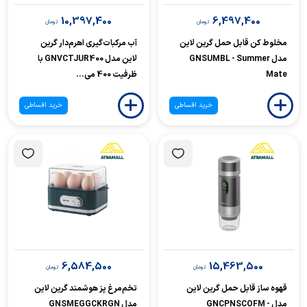
10,397,400
6,497,400
تومان
تومان
مخلوط کن قابل حمل گرین لاین
آب مرکبات‌گیری اهرم‌دار گرین
مدل GNSUMBL - Summer
لاین مدل GNVCTJUR400 با
Mate
ظرفیت 400 می...
خرید اقساطی
خرید اقساطی
6,584,500
15,463,500
تومان
تومان
قهوه ساز قابل حمل گرین لاین
تخم‌مرغ پز هوشمند گرین لاین
مدل GNCPNSCOFM -
مدل GNSMEGGCKRGN