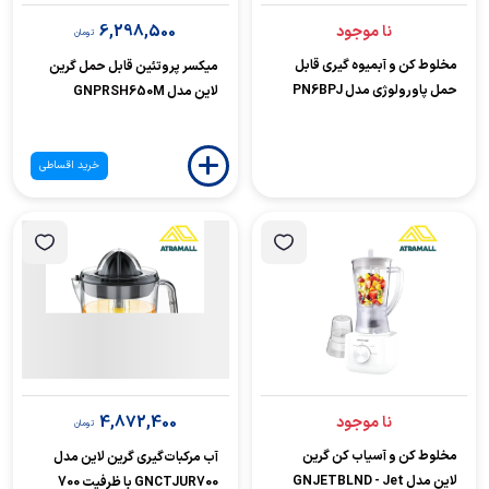
6,298,500
نا موجود
تومان
مخلوط کن و آبمیوه گیری قابل
میکسر پروتئین قابل حمل گرین
حمل پاورولوژی مدل PN6BPJ
لاین مدل GNPRSH650M
خرید اقساطی
4,872,400
نا موجود
تومان
مخلوط کن و آسیاب کن گرین
آب مرکبات‌گیری گرین لاین مدل
لاین مدل GNJETBLND - Jet
GNCTJUR700 با ظرفیت 700