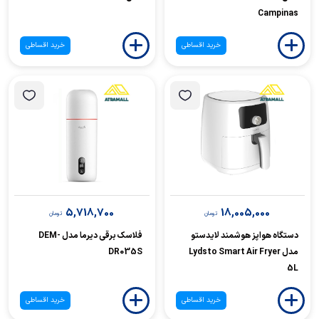
Campinas
خرید اقساطی
خرید اقساطی
5,718,700
18,005,000
تومان
تومان
دستگاه هواپز هوشمند لایدستو
فلاسک برقی دیرما مدل DEM-
مدل Lydsto Smart Air Fryer
DR035S
5L
خرید اقساطی
خرید اقساطی