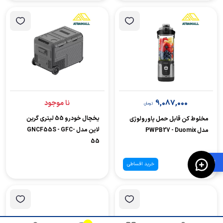
9,087,000
نا موجود
تومان
یخچال خودرو 55 لیتری گرین
مخلوط کن قابل حمل پاورولوژی
لاین مدل GNCF55S - GFC-
مدل PWPB27 - Duomix
55
🛍️
خرید اقساطی