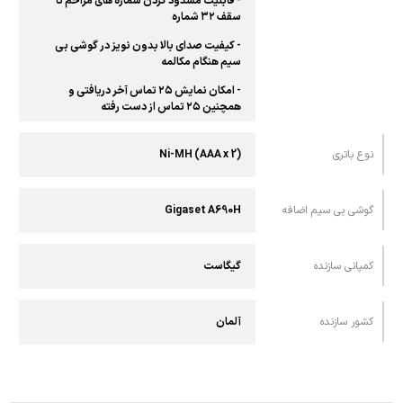
- قابلیت مسدود کردن شماره های مزاحم تا
سقف ۳۲ شماره
- کیفیت صدای بالا بدون نویز در گوشی بی
سیم هنگام مکالمه
- امکان نمایش ۲۵ تماس آخر دریافتی و
همچنین ۲۵ تماس از دست رفته
نوع باتری
(Ni-MH (AAA x 2
گوشی بی سیم اضافه
Gigaset A690H
کمپانی سازنده
گیگاست
کشور سازنده
آلمان