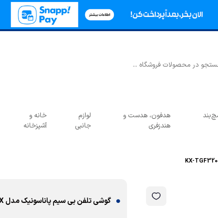
‌بند
هدفون، هدست و
لوازم
خانه و
هندزفری
جانبی
آشپزخانه
گوشی تلفن بی سیم پاناسونیک مدل KX-TGF320JX