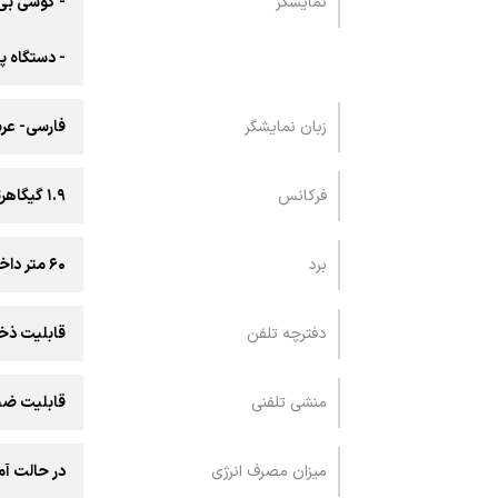
نمايشگر
- گوشی بی سیم:
- دستگاه پایه: .۴
زبان نمایشگر
فارسی- عرب
فرکانس
۱.۹ گیگاهرتز
برد
۶۰ متر داخلی و ۳۰۰ متر خارجی
دفترچه تلفن
قابلیت ذخیره ۱۰۰ شماره
منشی تلفنی
قابلیت ضبط تا ۰
میزان مصرف انرژی
در حالت آماده ب