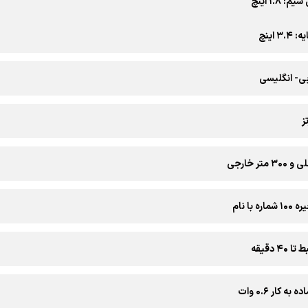
 ۱.۸ اینچ
۳ اینچ
ی- انگلیسی
 با نام
۴ دقیقه
ه کار ۰.۶ وات