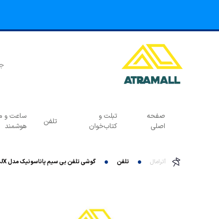
صفحه
تبلت و
ساعت و مچ
تلفن
اصلی
کتاب‌خوان
هوشمند
آترامال
تلفن
گوشی تلفن بی سیم پاناسونیک مدل KX-TGF320JX