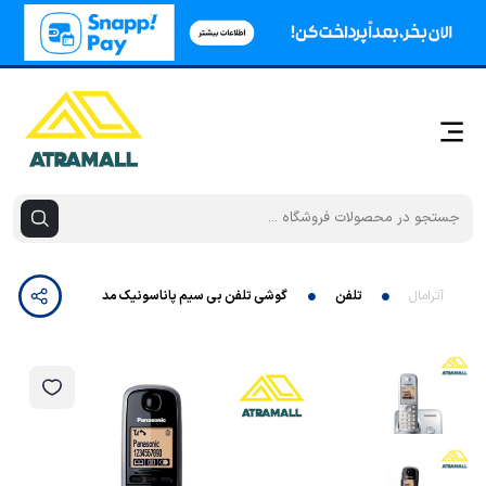
آترامال
تلفن
گوشی تلفن بی سیم پاناسونیک مدل KX-TG3711