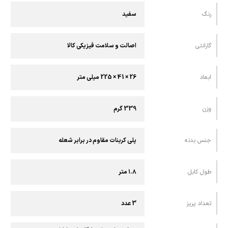
رنگ
سفید
گارانتی
اصالت و سلامت فیزیکی کالا
ابعاد
26 × 41 × 225 میلی متر
وزن
339 گرم
جنس بدنه
پلی کربنات مقاوم در برابر شعله
طول کابل
۱.۸ متر
تعداد پریز
3 عدد