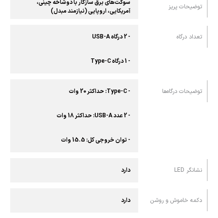
سوکت‌های برق سازگار با دوشاخه چینی،
توضیحات پریز
آمریکایی، اروپایی (نیازمند مبدل)
تعداد درگاه
- 2 درگاه USB-A
- 1 درگاه Type-C
توضیحات درگاه‌ها
- Type-C: حداکثر 20 وات
- 2 عدد USB-A: حداکثر 18 وات
- توان خروجی کل: 15.5 وات
نشانگر LED
دارد
دکمه خاموش و روشن
دارد