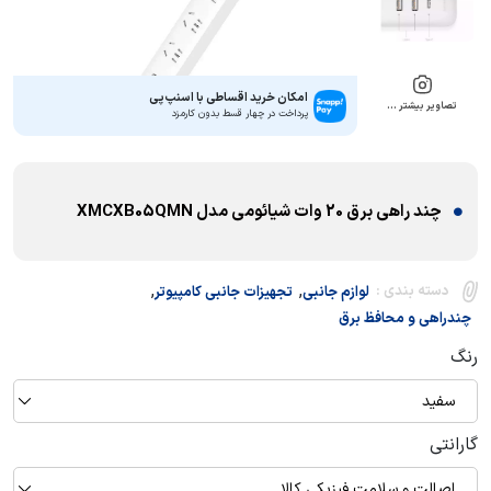
امکان خرید اقساطی با اسنپ‌پی
تصاویر بیشتر …
پرداخت در چهار قسط بدون کارمزد
چند راهی برق 20 وات شیائومی مدل XMCXB05QMN
,
,
دسته بندی :
لوازم جانبی
تجهیزات جانبی کامپیوتر
چندراهی و محافظ برق
رنگ
سفید
گارانتی
اصالت و سلامت فیزیکی کالا