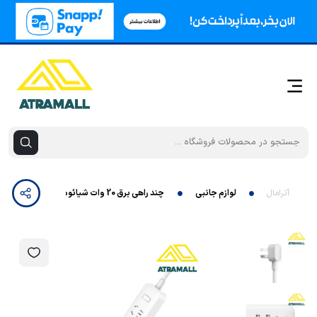
آترامال
لوازم جانبی
چند راهی برق 20 وات شیائومی مدل XMCXB05QMN