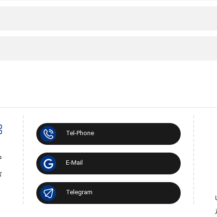
Tel-Phone
د
E-Mail
گ
Telegram