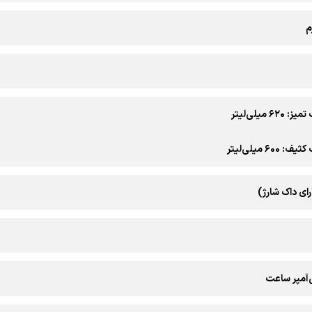
۶ میلی‌لیتر
۶0 میلی‌لیتر
رای داک شارژ)