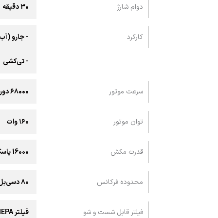
دوام شارژ
۳0 دقیقه
کارکرد
- جارو (آب
- تی‌کشی
سرعت موتور
۶۸۰۰۰ دور در دقیقه
توان موتور
۱۶۰ وات
قدرت مکش
16000 پاسکال
محدوده فرکانس
۸۰ دسی‌بل
فیلتر قابل شست و شو
فیلتر HEPA