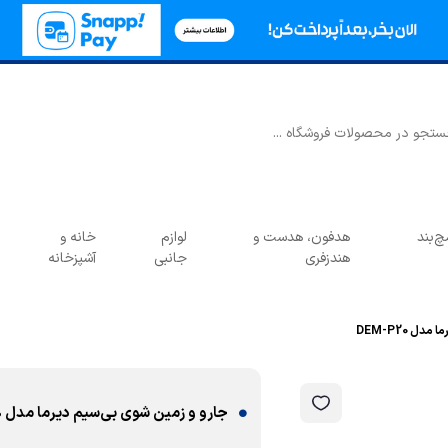
‌بند
هدفون، هدست و
لوازم
خانه و
هندزفری
جانبی
آشپزخانه
 DEM-P20
جارو و زمین شوی بی‌سیم دیرما مدل DEM-P20