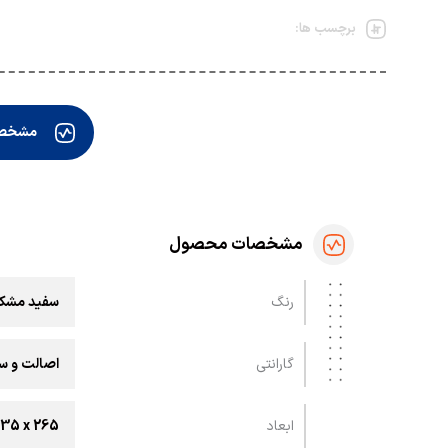
برچسب ها:
مشخص
مشخصات محصول
رنگ
سفید مشک
گارانتی
اصالت و سل
ابعاد
45 x 335 x 265