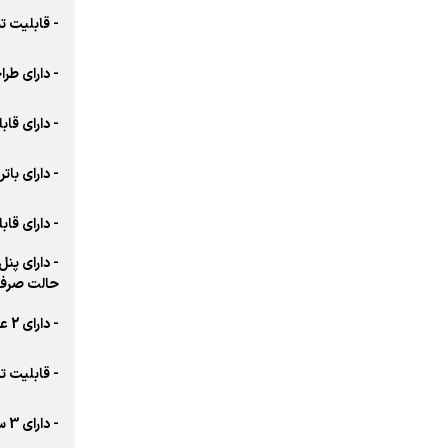
- قابلیت تمیزکردن بصورت 180 در
- دارای طراحی (nti-Entanglement Roller Brush
- دارای قابلیت شستش
- دارای باتری 4000 میلی آمپر و عمر
- دارای قا
حالت صرفه
- دارای 2 عدد برس غلتکی بدون فریم و حذف قاب غلتک (متفاوت با نسل قبلی)
- قابلیت 
- دارای 3 سطح سرعت برای مدیریت در تمیزکردن