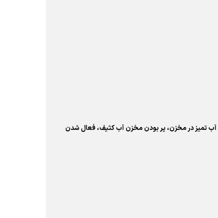
دارهایی مثل: کم شدن حجم آب تمیز در مخزن، پر بودن مخزن آب کثیف، فعال شدن