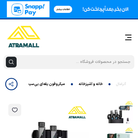
آترامال
خانه و آشپزخانه
میکروفون یقه‌ای بی‌سیم 2 در 1 گرین لاین مدل GN2IN1DDMTC - Type-C Connector