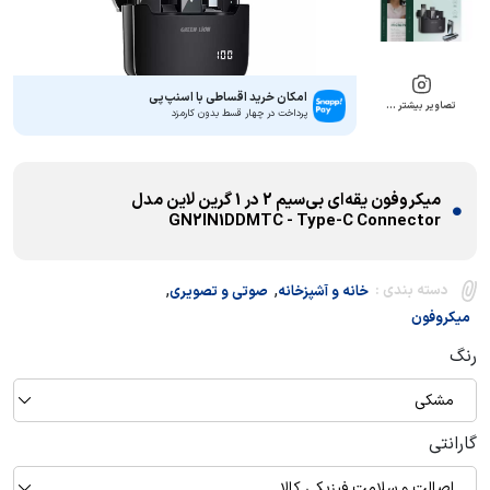
امکان خرید اقساطی با اسنپ‌پی
تصاویر بیشتر …
پرداخت در چهار قسط بدون کارمزد
میکروفون یقه‌ای بی‌سیم 2 در 1 گرین لاین مدل
GN2IN1DDMTC - Type-C Connector
,
,
دسته بندی :
خانه و آشپزخانه
صوتی و تصویری
میکروفون
رنگ
مشکی
گارانتی
اصالت و سلامت فیزیکی کالا