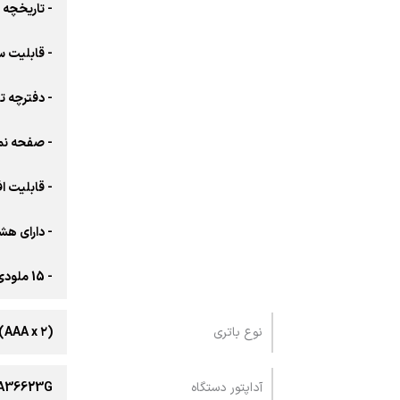
- تاریخچه 50 تماس دریافتی آخر
- قابلیت ست کر
- دفترچه تلفن 
- صفحه نما
- قابلیت افز
- دارای ه
- 15 ملودی زنگ مختلف
نوع باتری
(Ni-MH (AAA x ۲
آداپتور دستگاه
 A36623G