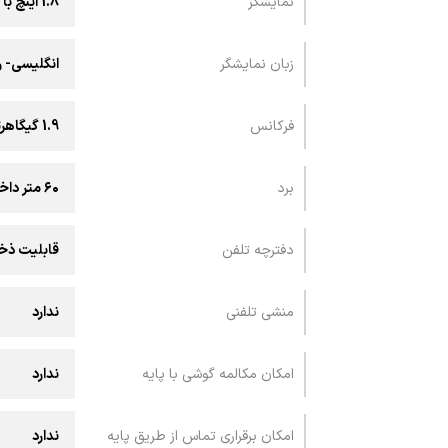
نمايشگر
1.8 اینچ با نور پس زمینه نارنجی
زبان نمایشگر
انگلیسی- 
فرکانس
1.9 گیگاهرتز
برد
۶۰ متر داخلی و ۳۰۰ متر خارجی
دفترچه تلفن
قابلیت ذخیره 60 شماره
منشی تلفنی
ندارد
امکان مکالمه گوشی با پايه
ندارد
امکان برقراری تماس از طريق پايه
ندارد