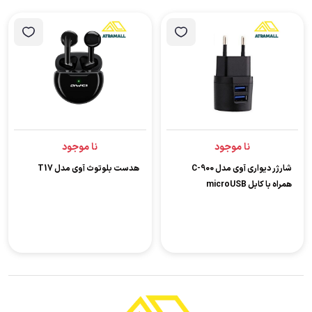
نا موجود
نا موجود
شارژر دیواری آوی مدل C-900
هدست بلوتوث آوی مدل T17
همراه با کابل microUSB