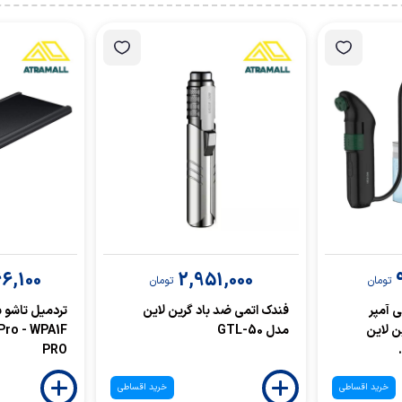
6,100
2,951,000
تومان
تومان
 1600 میلی آمپر
فندک اتمی ضد باد گرین لاین
تردمیل تاشو 
ن لاین
مدل GTL-50
Pro - WPA1F
PRO
خرید اقساطی
خرید اقساطی