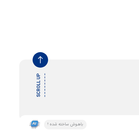
SCROLL UP
باهـوش ساخته شده !