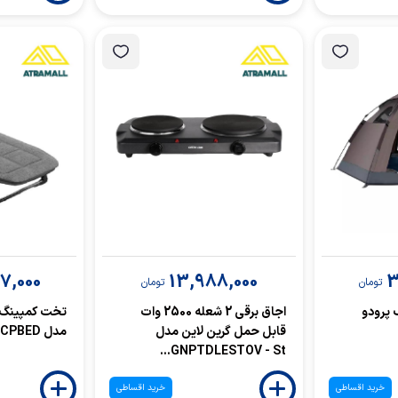
7,000
13,988,000
3
تومان
تومان
 پرودو
اجاق برقی 2 شعله 2500 وات
تخت کمپینگ ت
قابل حمل گرین لاین مدل
مدل GNFLCPBED
GNPTDLESTOV - St...
خرید اقساطی
خرید اقساطی