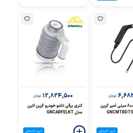
12,824,500
6,682
تومان
تومان
شلنگ سفری 800 میلی آمپر گرین
کتری برقی تاشو خودرو گرین لاین
مدل GNCARFELKT
خرید اقساطی
خرید اقساطی