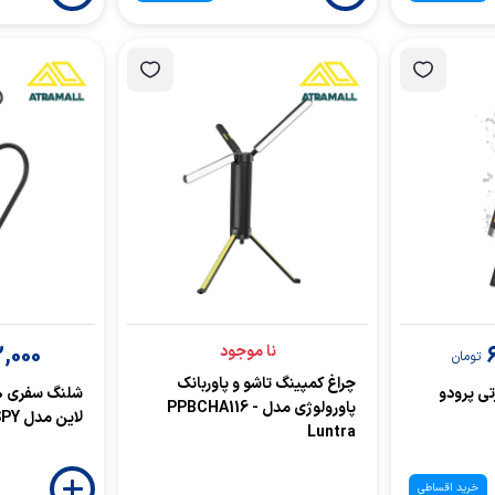
نا موجود
,000
تومان
چراغ کمپینگ تاشو و پاوربانک
ی پرودو
پاورولوژی مدل PPBCHA116 -
لاین مدل GNCMTBDTSPY
Luntra
خرید اقساطی