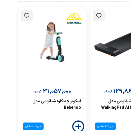
31,057,000
129,86
تومان
تومان
شیائومی مدل
اسکوتر چندکاره شیائومی مدل
Bebehoo
WalkingPad A1 
خرید اقساطی
خرید اقساطی