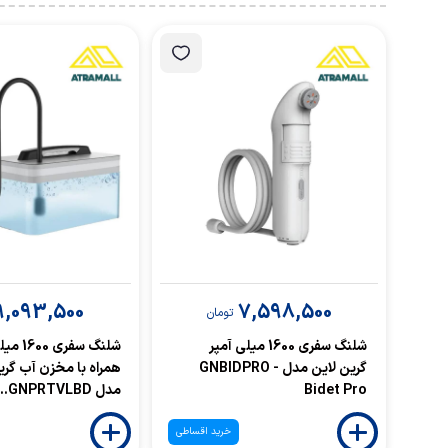
9,093,500
7,598,500
تومان
شلنگ سفری 1600 میلی آمپر
شلنگ سفری
گرین لاین مدل GNBIDPRO -
همراه با مخزن آب گری
Bidet Pro
مدل GNPRTVLBD...
خرید اقساطی