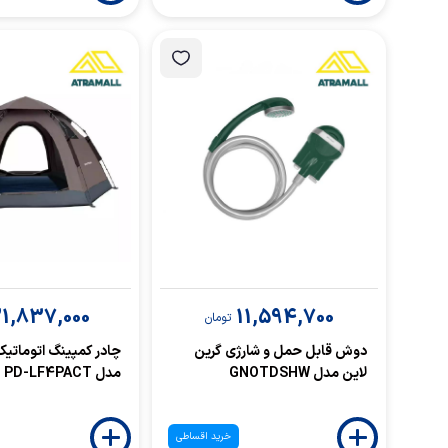
1,837,000
11,594,700
تومان
دوش قابل حمل و شارژی گرین
چادر کمپینگ اتوماتیک
لاین مدل GNOTDSHW
مدل PD-LF4PACT
خرید اقساطی