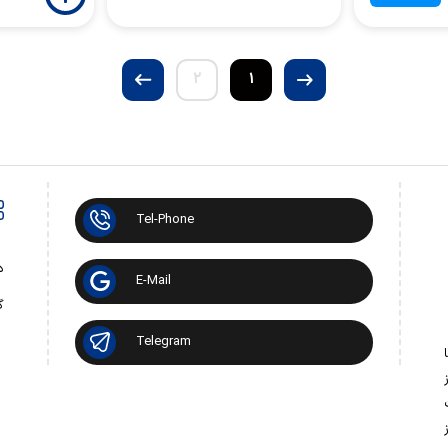
2
1
Tel-Phone
د
E-Mail
گ
Telegram