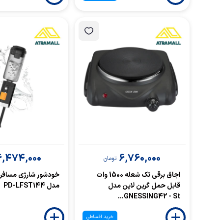
6,474,000
6,760,000
تومان
اجاق برقی تک شعله 1500 وات
خودشور شارژی مسافرت
قابل حمل گرین لاین مدل
مدل PD-LFST144
GNESSING42 - St...
خرید اقساطی