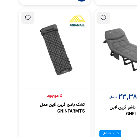
23,38
نا موجود
تومان
تشک بادی گرین لاین مدل
اشو گرین لاین
GNINFARMTS
خرید اقساطی