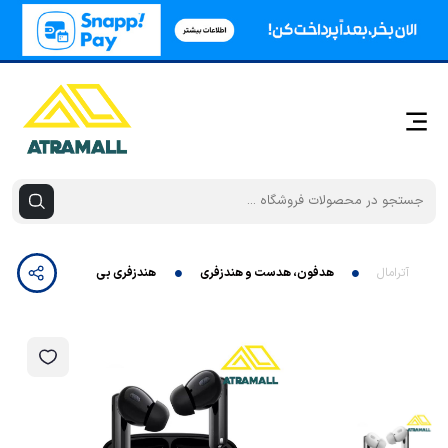
آترامال
هدفون، هدست و هندزفری
هندزفری بی سیم مدل Haylou w1 ANC