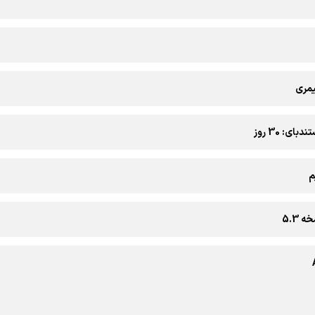
یمری
بای: 30 روز
م
 5.3