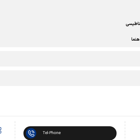
غناطیسی
هنما
Tel-Phone