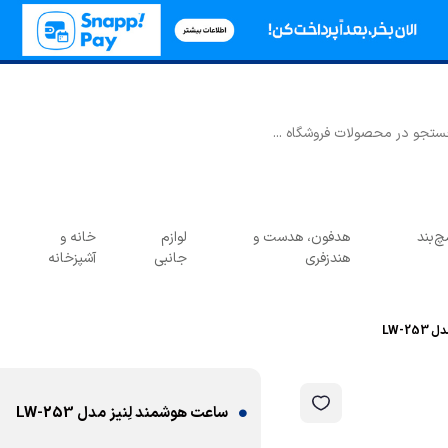
‌بند
هدفون، هدست و
لوازم
خانه و
هندزفری
جانبی
آشپزخانه
LW-2
ساعت هوشمند لِنیز مدل LW-253