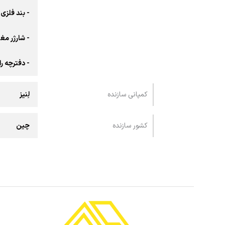
- بند فلزی
- شارژر م
- دفترچه را
کمپانی سازنده
لِنیز
کشور سازنده
چین