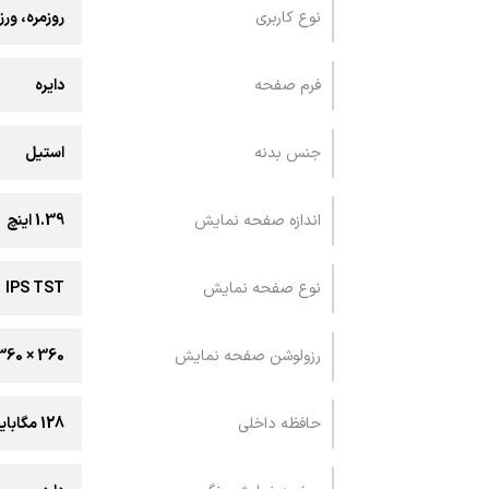
نوع کاربری
روزمره، ور
فرم صفحه
دایره
جنس بدنه
استیل
اندازه صفحه نمایش
1.39 اینچ
نوع صفحه نمایش
IPS TST
رزولوشن صفحه نمایش
360 × 360 پیکسل
حافظه داخلی
128 مگابایت