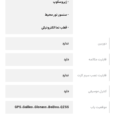
- ژیروسکوپ
- سنسور نور محیط
- قطب نما الکترونیکی
دوربین
ندارد
قابلیت مکالمه
دارد
قابلیت نصب سیم کارت
ندارد
کنترل موسیقی
دارد
موقعیت یاب
GPS ،Galileo ،Glonass ،BeiDou ،QZSS