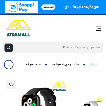
آترامال
ساعت و مچ‌بند هوشمند
ساعت هوشمند شیائومی Redmi Watch 4