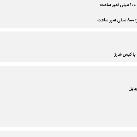
ت
ساعت
بایل