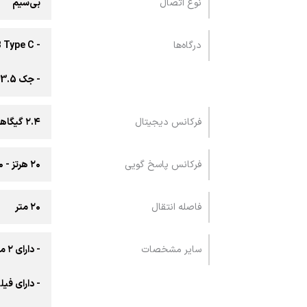
نوع اتصال
بی‌سیم
درگاه‌ها
- USB Type C
- جک 3.5 میلی متری
فرکانس دیجیتال
۲.۴ گیگاهرتز
فرکانس پاسخ گویی
۲۰ هرتز - ۲۰ کیلوهرتز
فاصله انتقال
۲۰ متر
سایر مشخصات
- دارای ۲ میکروفون ۱ گیرنده
- دارای فیل