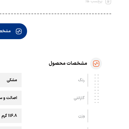
برچسب ها:
مشخص
مشخصات محصول
رنگ
مشکی
گارانتی
اصالت و سل
وزن
116.8 گرم