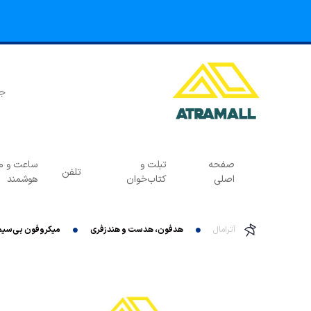
صفحه
تبلت و
ساعت و مچ
تلفن
اصلی
کتاب‌خوان
هوشمند
آترامال
هدفون، هدست و هندزفری
میکروفون بی‌سیم یقه‌ای گرین لای