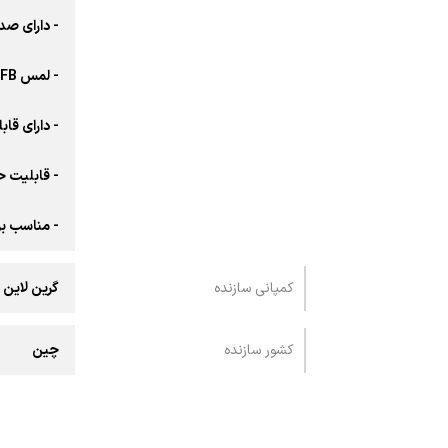
- دارای صدا
- لمس MFB
- دارای قا
- قابلیت حذ
- مناسب بر
کمپانی سازنده
گرین لاین
کشور سازنده
چین