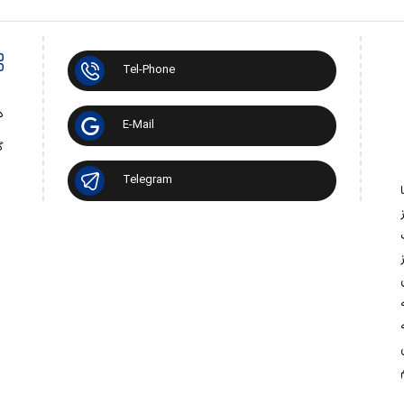
Tel-Phone
د
E-Mail
گ
Telegram