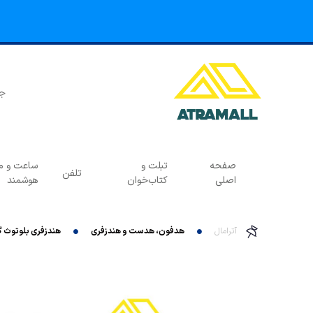
صفحه
تبلت و
ساعت و مچ
تلفن
اصلی
کتاب‌خوان
هوشمند
آترامال
هدفون، هدست و هندزفری
هندزفری بلوتوث گرین لاین مدل 