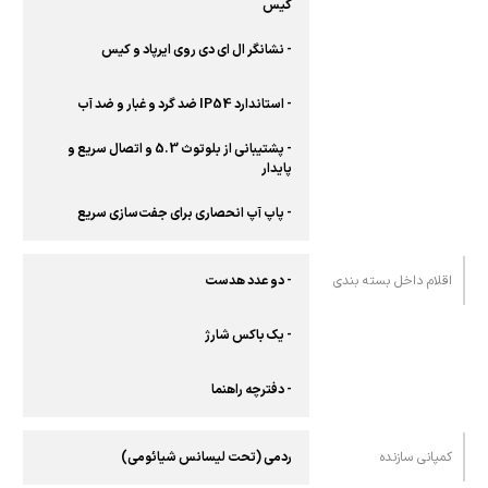
کیس
- نشانگر ال ای دی روی ایرپاد و کیس
- استاندارد IP54 ضد گرد و غبار و ضد آب
- پشتیبانی از بلوتوث 5.3 و اتصال سریع و
پایدار
- پاپ آپ انحصاری برای جفت‌سازی سریع
اقلام داخل بسته بندی
- دو عدد هدست
- یک باکس شارژ
- دفترچه راهنما
کمپانی سازنده
ردمی (تحت لیسانس شیائومی)