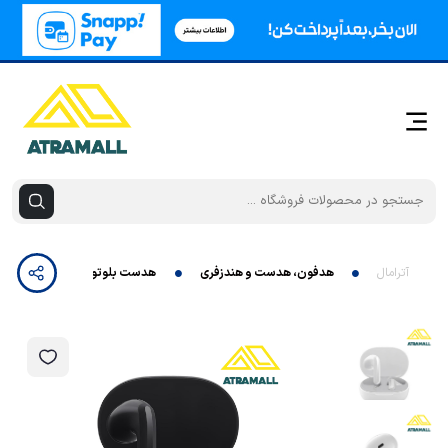
آترامال
هدفون، هدست و هندزفری
هدست بلوتوث شیائومی مدل Redmi Buds 4 Lite