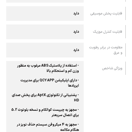
قابلیت پخش موسیقی
دارد
قابلیت کنترل موزیک
دارد
مقاومت در برابر رطوبت
دارد
و عرق
- استفاده از پلاستیک ABS مرغوب به منظور
ویژگی شاخص
وزن کم و استحکام بالا
- دارای اپلیکیشن QCY APP برای مدیریت
ایرپادها
- پشتیبانی از تکنولوژی AptX برای پخش صدای
HD
- مجهز به چیپست کوالکام و نسخه بلوتوث 5.2
برای اتصال سریعتر
- مجهز به 4 میکروفن سیستم حذف نویز در
هنگام مکالمه