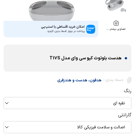
امکان خرید اقساطی با اسنپ‌پی
تصاویر بیشتر …
پرداخت در چهار قسط بدون کارمزد
هدست بلوتوث کیو سی وای مدل T17S
دسته بندی :
هدفون، هدست و هندزفری
رنگ
نقره ای
گارانتی
اصالت و سلامت فیزیکی کالا