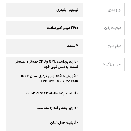
نوع باتری
لیتیوم- پلیمری
ظرفیت باتری
2600 میلی آمپر ساعت
دوام شارژ
7 ساعت
- دارای پردازنده GPU و CPU قوی‌تر و بهینه‌تر
سایر ویژگی ها
نسبت به نسل قبلی خود
- افزایش حافظه رام و تبدیل شدن DDR3
256MB به LPDDR4 1GB
- قابلیت ارتقا حافظه تا 512 گیگابایت
- دارای ابعاد و اندازه متناسب
- قابلیت حمل آسان