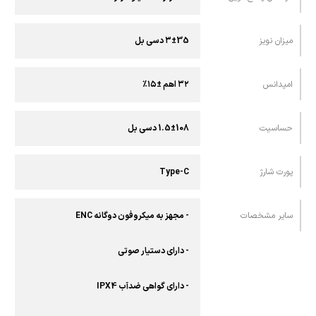
میزان نویز
۳±35 دسی‌ بل
امپدانس
۳۲ اهم ±۱۵٪
حساسیت
1.5±108 دسی‌ بل
پورت شارژ
Type-C
سایر مشخصات
- مجهز به میکروفون دوگانه ENC
- دارای دستیار صوتی
- دارای گواهی ضدآب IPX4