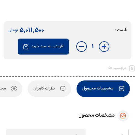
5,011,500
قیمت :
تومان
1
افزودن به سبد خرید
برچسب ها:
مشخصات محصول
نظرات کاربران
محص
مشخصات محصول