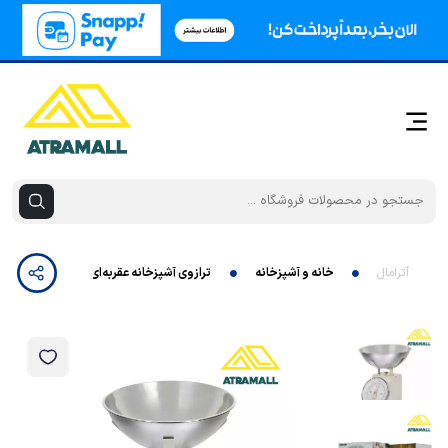
آترامال
خانه و آشپزخانه
ترازوی آشپزخانه عقربه‌ای گرین لاین مدل GNVNKSCA - Vintage