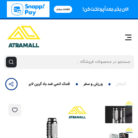
آترامال
ورزش و سفر
فندک اتمی ضد باد گرین لاین مدل GTL-50