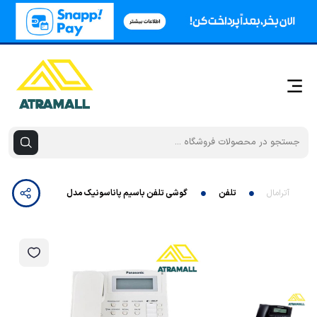
آترامال
تلفن
گوشی تلفن باسيم پاناسونيک مدل KX-TS880