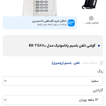
امکان خرید اقساطی با اسنپ‌پی
تصاویر بیشتر …
پرداخت در چهار قسط بدون کارمزد
گوشی تلفن باسيم پاناسونيک مدل KX-TS880
,
دسته بندی :
تلفن
باسیم (رومیزی)
رنگ
سفید
گارانتی
12 ماهه پویان